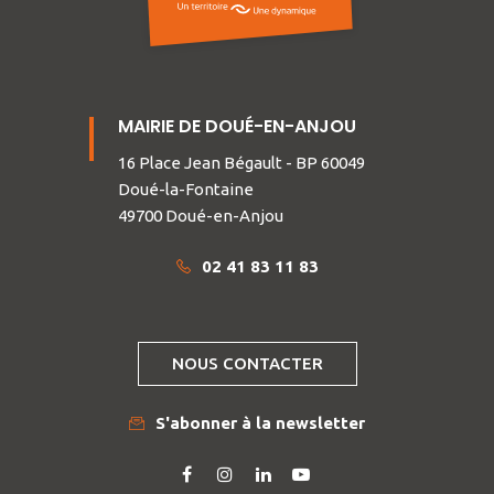
MAIRIE DE DOUÉ-EN-ANJOU
16 Place Jean Bégault - BP 60049
Doué-la-Fontaine
49700 Doué-en-Anjou
02 41 83 11 83
NOUS CONTACTER
S'abonner à la newsletter
Lien
Lien
Lien
Lien