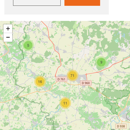
+
−
5
9
71
16
11