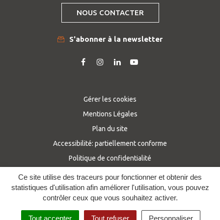
NOUS CONTACTER
S'abonner à la newsletter
Lien
Lien
Lien
Lien
vers
vers
vers
vers
le
le
le
la
compte
compte
compte
chaîne
Gérer les cookies
Facebook
Instagram
Linkedin
Youtube
Mentions Légales
Plan du site
Accessibilité: partiellement conforme
Politique de confidentialité
Ce site utilise des traceurs pour fonctionner et obtenir des
statistiques d'utilisation afin améliorer l'utilisation, vous pouvez
contrôler ceux que vous souhaitez activer.
Tout accepter
Tout refuser
Personnaliser