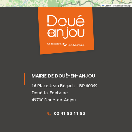
Leaflet
|
©
OpenStreetMap
MAIRIE DE DOUÉ-EN-ANJOU
16 Place Jean Bégault - BP 60049
Doué-la-Fontaine
49700 Doué-en-Anjou
02 41 83 11 83