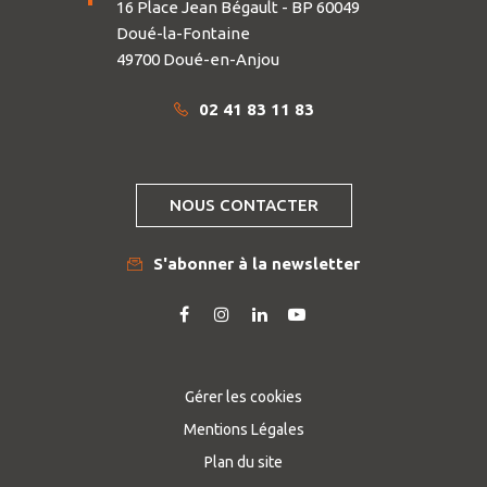
16 Place Jean Bégault - BP 60049
Doué-la-Fontaine
49700 Doué-en-Anjou
02 41 83 11 83
NOUS CONTACTER
S'abonner à la newsletter
Lien
Lien
Lien
Lien
vers
vers
vers
vers
le
le
le
la
compte
compte
compte
chaîne
Gérer les cookies
Facebook
Instagram
Linkedin
Youtube
Mentions Légales
Plan du site