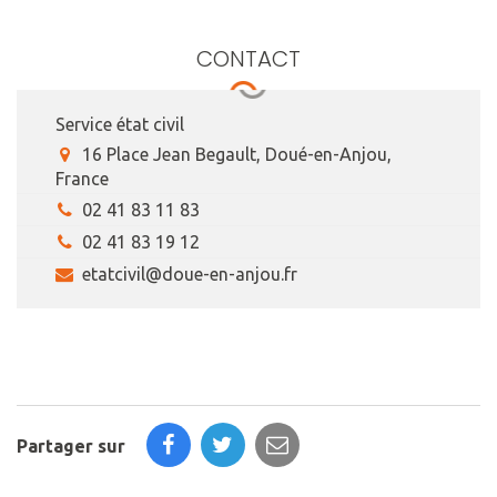
CONTACT
Service état civil
16 Place Jean Begault, Doué-en-Anjou,
France
02 41 83 11 83
02 41 83 19 12
etatcivil@doue-en-anjou.fr
Partager sur