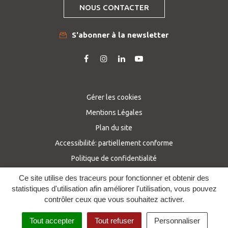
NOUS CONTACTER
S'abonner à la newsletter
Lien
Lien
Lien
Lien
vers
vers
vers
vers
le
le
le
la
compte
compte
compte
chaîne
Gérer les cookies
Facebook
Instagram
Linkedin
Youtube
Mentions Légales
Plan du site
Accessibilité: partiellement conforme
Politique de confidentialité
Ce site utilise des traceurs pour fonctionner et obtenir des
statistiques d'utilisation afin améliorer l'utilisation, vous pouvez
contrôler ceux que vous souhaitez activer.
Tout accepter
Tout refuser
Personnaliser