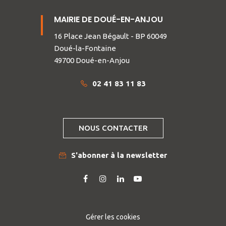
MAIRIE DE DOUÉ-EN-ANJOU
16 Place Jean Bégault - BP 60049
Doué-la-Fontaine
49700 Doué-en-Anjou
02 41 83 11 83
NOUS CONTACTER
S'abonner à la newsletter
Lien
Lien
Lien
Lien
vers
vers
vers
vers
le
le
le
la
compte
compte
compte
chaîne
Gérer les cookies