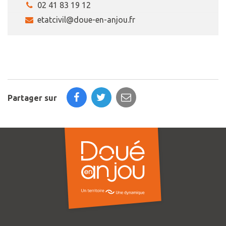
02 41 83 19 12
etatcivil@doue-en-anjou.fr
Partager sur