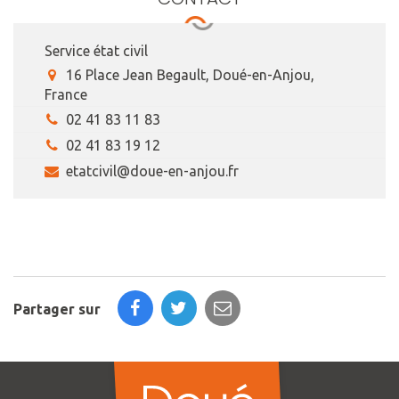
Service état civil
16 Place Jean Begault, Doué-en-Anjou,
France
02 41 83 11 83
02 41 83 19 12
etatcivil@doue-en-anjou.fr
Partager sur