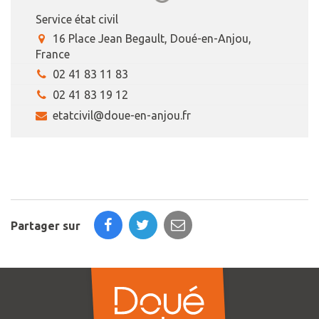
Service état civil
16 Place Jean Begault, Doué-en-Anjou,
France
02 41 83 11 83
02 41 83 19 12
etatcivil@doue-en-anjou.fr
Partager sur