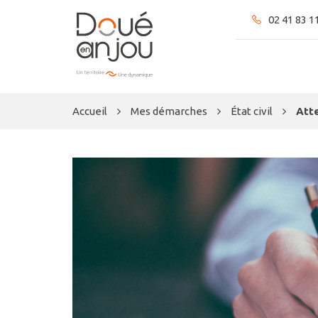
Gestion des traceurs
02 41 83 1
Accueil
Mes démarches
État civil
Atte