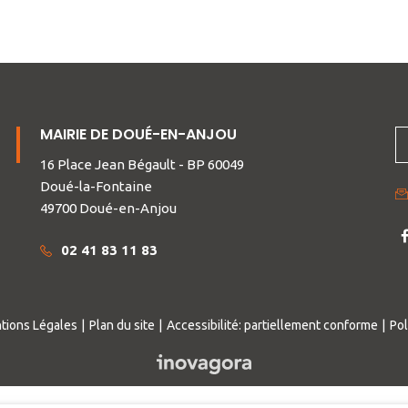
MAIRIE DE DOUÉ-EN-ANJOU
16 Place Jean Bégault - BP 60049
Doué-la-Fontaine
49700 Doué-en-Anjou
L
02 41 83 11 83
v
le
c
F
tions Légales
Plan du site
Accessibilité: partiellement conforme
Pol