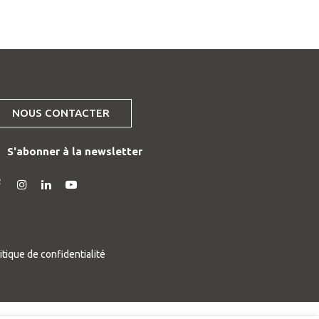
NOUS CONTACTER
S'abonner à la newsletter
ien
Lien
Lien
Lien
ers
vers
vers
vers
le
le
la
ompte
compte
compte
chaîne
acebook
Instagram
Linkedin
Youtube
itique de confidentialité