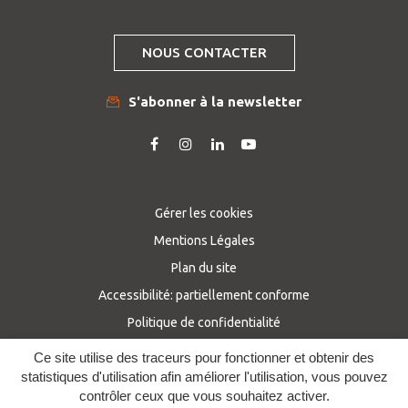
NOUS CONTACTER
S'abonner à la newsletter
Lien
Lien
Lien
Lien
vers
vers
vers
vers
le
le
le
la
compte
compte
compte
chaîne
Gérer les cookies
Facebook
Instagram
Linkedin
Youtube
Mentions Légales
Plan du site
Accessibilité: partiellement conforme
Politique de confidentialité
Ce site utilise des traceurs pour fonctionner et obtenir des
statistiques d'utilisation afin améliorer l'utilisation, vous pouvez
contrôler ceux que vous souhaitez activer.