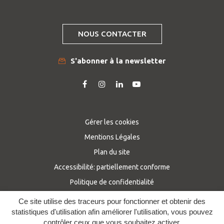
NOUS CONTACTER
S'abonner à la newsletter
Lien
Lien
Lien
Lien
vers
vers
vers
vers
le
le
le
la
compte
compte
compte
chaîne
Gérer les cookies
Facebook
Instagram
Linkedin
Youtube
Mentions Légales
Plan du site
Accessibilité: partiellement conforme
Politique de confidentialité
Ce site utilise des traceurs pour fonctionner et obtenir des
statistiques d'utilisation afin améliorer l'utilisation, vous pouvez
contrôler ceux que vous souhaitez activer.