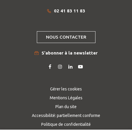
02 41 83 11 83
NOUS CONTACTER
S'abonner à la newsletter
Lien
Lien
Lien
Lien
vers
vers
vers
vers
le
le
le
la
compte
compte
compte
chaîne
Gérer les cookies
Facebook
Instagram
Linkedin
Youtube
Mentions Légales
Plan du site
Accessibilité: partiellement conforme
Politique de confidentialité