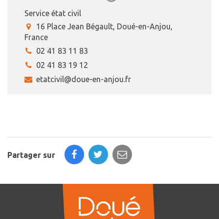
Service état civil
16 Place Jean Bégault, Doué-en-Anjou,
France
02 41 83 11 83
02 41 83 19 12
etatcivil@doue-en-anjou.fr
Partager sur