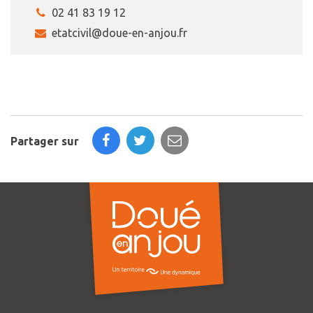
02 41 83 19 12
etatcivil@doue-en-anjou.fr
Partager sur