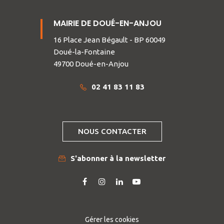
MAIRIE DE DOUÉ-EN-ANJOU
16 Place Jean Bégault - BP 60049
Doué-la-Fontaine
49700 Doué-en-Anjou
02 41 83 11 83
NOUS CONTACTER
S'abonner à la newsletter
Lien
Lien
Lien
Lien
vers
vers
vers
vers
le
le
le
la
compte
compte
compte
chaîne
Gérer les cookies