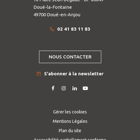
Doué-la-Fontaine
49700 Doué-en-Anjou
02 41 83 11 83
NOUS CONTACTER
S'abonner à la newsletter
Lien
Lien
Lien
Lien
vers
vers
vers
vers
le
le
le
la
compte
compte
compte
chaîne
Gérer les cookies
Facebook
Instagram
Linkedin
Youtube
Mentions Légales
Plan du site
Accessibilité: partiellement conforme