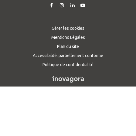
Lien
Lien
Lien
Lien
vers
vers
vers
vers
le
le
le
la
compte
compte
compte
chaîne
Gérer les cookies
Facebook
Instagram
Linkedin
Youtube
Mentions Légales
Plan du site
Accessibilité: partiellement conforme
Politique de confidentialité