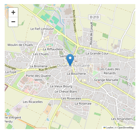
+
−
Leaflet
|
©
OpenStreetMap