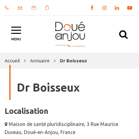
Gestion des traceurs
Lien
Lien
Lien
Lien
vers
vers
vers
vers
le
le
le
la
compte
compte
compte
chaîn
Al
Facebook
Instagram
Linkedin
Yout
MENU
à
la
Accueil
Annuaire
Dr Boisseux
re
Dr Boisseux
Localisation
Maison de santé pluridisciplinaire, 3 Rue Maurice
Duveau, Doué-en-Anjou, France