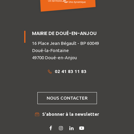
MAIRIE DE DOUÉ-EN-ANJOU
16 Place Jean Bégault - BP 60049
Doué-la-Fontaine
49700 Doué-en-Anjou
02 41 83 11 83
NOUS CONTACTER
S'abonner à la newsletter
Lien
Lien
Lien
Lien