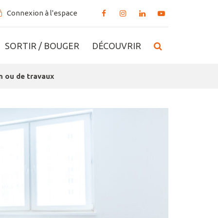
Connexion à l'espace
Lien
Lien
Lien
Lien
vers
vers
vers
vers
le
le
le
la
RECHERCHE
SORTIR / BOUGER
DÉCOUVRIR
compte
compte
compte
chaîne
Facebook
Instagram
Linkedin
Youtube
n ou de travaux
FERMER