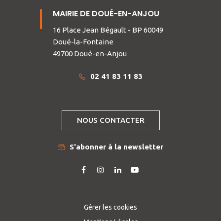
MAIRIE DE DOUÉ-EN-ANJOU
16 Place Jean Bégault - BP 60049
Doué-la-Fontaine
49700 Doué-en-Anjou
02 41 83 11 83
NOUS CONTACTER
S'abonner à la newsletter
Lien
Lien
Lien
Lien
vers
vers
vers
vers
le
le
le
la
compte
compte
compte
chaîne
Gérer les cookies
Facebook
Instagram
Linkedin
Youtube