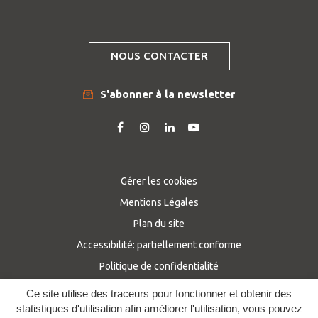
NOUS CONTACTER
S'abonner à la newsletter
Lien
Lien
Lien
Lien
vers
vers
vers
vers
le
le
le
la
compte
compte
compte
chaîne
Gérer les cookies
Facebook
Instagram
Linkedin
Youtube
Mentions Légales
Plan du site
Accessibilité: partiellement conforme
Politique de confidentialité
Ce site utilise des traceurs pour fonctionner et obtenir des
statistiques d'utilisation afin améliorer l'utilisation, vous pouvez