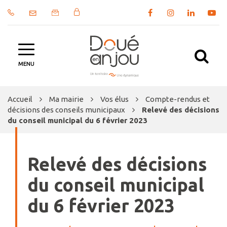
Gestion des traceurs
Lien
Lien
Lien
Lien
vers
vers
vers
vers
le
le
le
la
compte
compte
compte
chaîn
Al
Facebook
Instagram
Linkedin
Yout
MENU
à
la
Accueil
Ma mairie
Vos élus
Compte-rendus et
re
décisions des conseils municipaux
Relevé des décisions
du conseil municipal du 6 février 2023
Relevé des décisions
du conseil municipal
du 6 février 2023